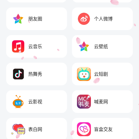
朋友圈
个人微博
云音乐
云壁纸
热舞秀
云短剧
云影视
喊麦网
表白网
盲盒交友