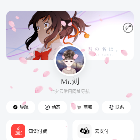
Mr.刘
七夕云常用网址导航
导航
动态
商城
联系
知识付费
云支付